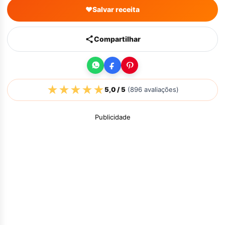
♥
Salvar receita
Compartilhar
★
★
★
★
★
5,0
/ 5
(
896
avaliações)
Publicidade