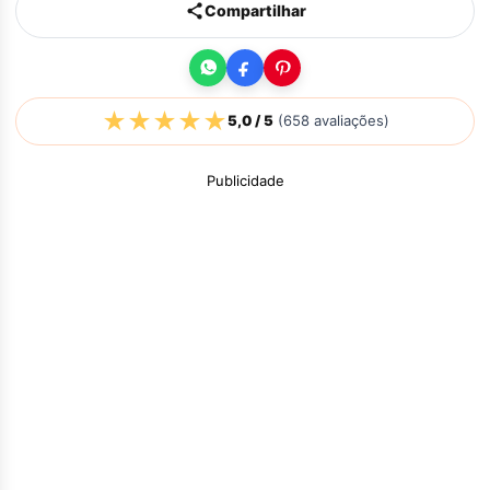
Compartilhar
★
★
★
★
★
5,0
/ 5
(
658
avaliações)
Publicidade