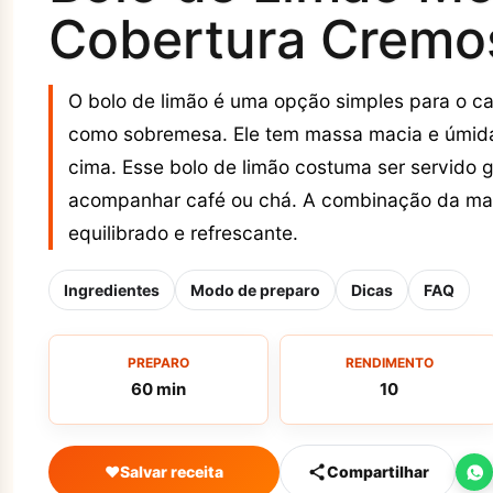
Cobertura Cremos
O bolo de limão é uma opção simples para o ca
como sobremesa. Ele tem massa macia e úmida
cima. Esse bolo de limão costuma ser servido 
acompanhar café ou chá. A combinação da mas
equilibrado e refrescante.
Ingredientes
Modo de preparo
Dicas
FAQ
PREPARO
RENDIMENTO
60 min
10
♥
Salvar receita
Compartilhar