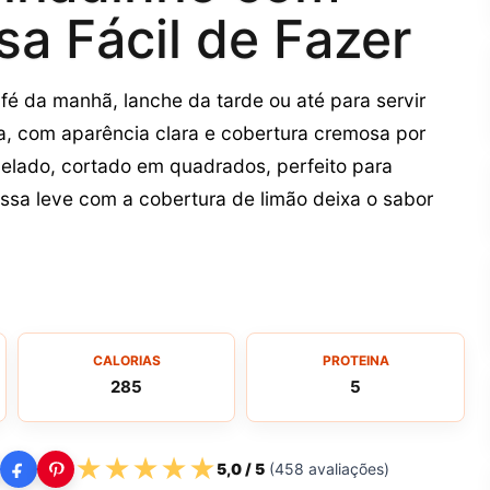
a Fácil de Fazer
fé da manhã, lanche da tarde ou até para servir
, com aparência clara e cobertura cremosa por
gelado, cortado em quadrados, perfeito para
sa leve com a cobertura de limão deixa o sabor
CALORIAS
PROTEINA
285
5
★
★
★
★
★
5,0
/ 5
(
458
avaliações)