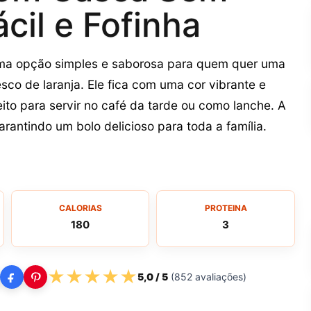
cil e Fofinha
uma opção simples e saborosa para quem quer uma
co de laranja. Ele fica com uma cor vibrante e
eito para servir no café da tarde ou como lanche. A
antindo um bolo delicioso para toda a família.
CALORIAS
PROTEINA
180
3
★
★
★
★
★
5,0
/ 5
(
852
avaliações)