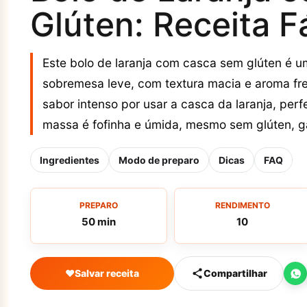
Glúten: Receita Fá
Este bolo de laranja com casca sem glúten é 
sobremesa leve, com textura macia e aroma fres
sabor intenso por usar a casca da laranja, perf
massa é fofinha e úmida, mesmo sem glúten, gar
Ingredientes
Modo de preparo
Dicas
FAQ
PREPARO
RENDIMENTO
50 min
10
♥
Salvar receita
Compartilhar