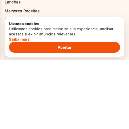
Lanches
Melhores Receitas
Melhores Receitas
Usamos cookies
Pães
Utilizamos cookies para melhorar sua experiencia, analisar
acessos e exibir anuncios relevantes.
Recheios
Saiba mais
Receitas de Festa Junina
Aceitar
Tortas
Institucional
Home
Sobre Nós
Contato
Transparência
Termos de Uso
Política Privacidade