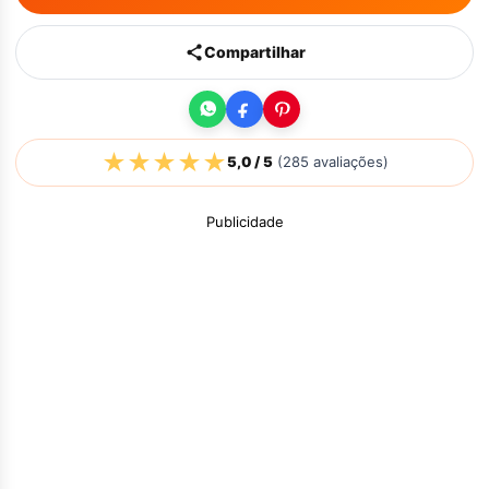
Compartilhar
★
★
★
★
★
5,0
/ 5
(
285
avaliações)
Publicidade