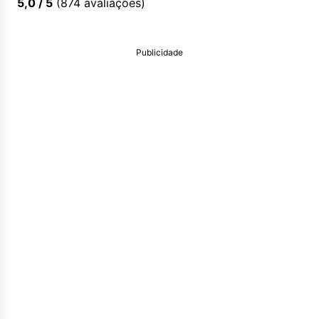
5,0
/ 5
(
874
avaliações)
Publicidade