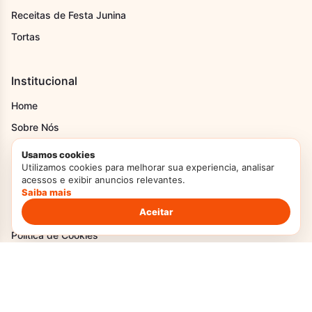
Receitas de Festa Junina
Tortas
Institucional
Home
Sobre Nós
Contato
Usamos cookies
Utilizamos cookies para melhorar sua experiencia, analisar
Transparência
acessos e exibir anuncios relevantes.
Termos de Uso
Saiba mais
Aceitar
Política Privacidade
Politica de Cookies
DMCA