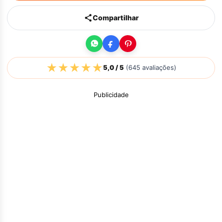
Compartilhar
★
★
★
★
★
5,0
/ 5
(
645
avaliações)
Publicidade