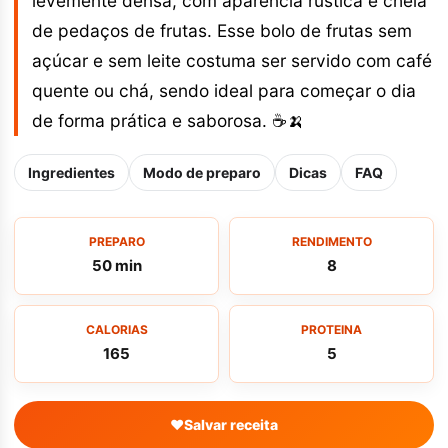
levemente densa, com aparência rústica e cheia
de pedaços de frutas. Esse bolo de frutas sem
açúcar e sem leite costuma ser servido com café
quente ou chá, sendo ideal para começar o dia
de forma prática e saborosa. ☕🍌
Ingredientes
Modo de preparo
Dicas
FAQ
PREPARO
RENDIMENTO
50 min
8
CALORIAS
PROTEINA
165
5
♥
Salvar receita