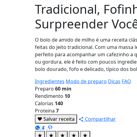
Tradicional, Fofin
Surpreender Voc
O bolo de amido de milho é uma receita clás
feitas do jeito tradicional. Com uma massa l
perfeito para acompanhar um cafezinho a qu
ou gordura, ele é feito com poucos ingredi
bolo dourado, fofo e delicado, típico dos 
Ingredientes
Modo de preparo
Dicas
FAQ
Preparo
60 min
Rendimento
10
Calorias
140
Proteina
7
♥
Salvar receita
Compartilhar
★
★
★
★
★