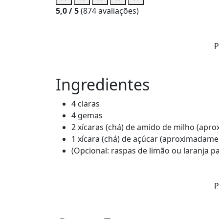
5,0
/ 5
(
874
avaliações)
P
Ingredientes
4 claras
4 gemas
2 xícaras (chá) de amido de milho (apr
1 xícara (chá) de açúcar (aproximadame
(Opcional: raspas de limão ou laranja p
P