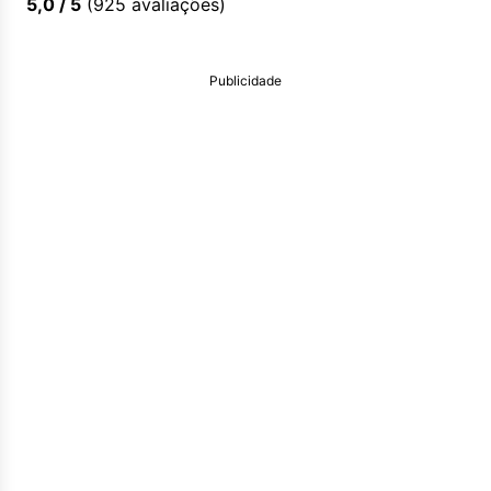
5,0
/ 5
(
925
avaliações)
Publicidade