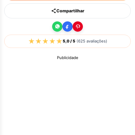
Compartilhar
★
★
★
★
★
5,0
/ 5
(
625
avaliações)
Publicidade