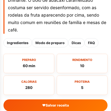
brilhante. O bolo de abacaxi caramelizado
costuma ser servido desenformado, com as
rodelas da fruta aparecendo por cima, sendo
muito comum em reuniões de família e mesas de
café.
Ingredientes
Modo de preparo
Dicas
FAQ
PREPARO
RENDIMENTO
60 min
10
CALORIAS
PROTEINA
280
5
♥
Salvar receita