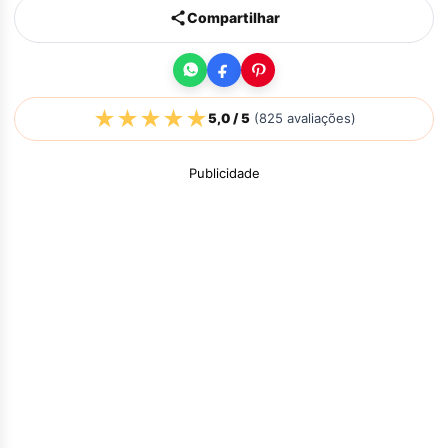
Compartilhar
★
★
★
★
★
5,0
/ 5
(
825
avaliações)
Publicidade