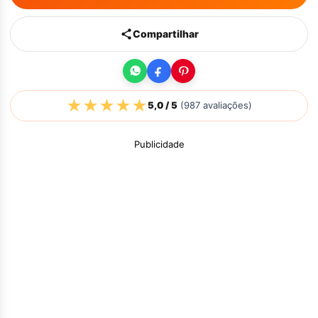
Compartilhar
★
★
★
★
★
5,0
/ 5
(
987
avaliações)
Publicidade