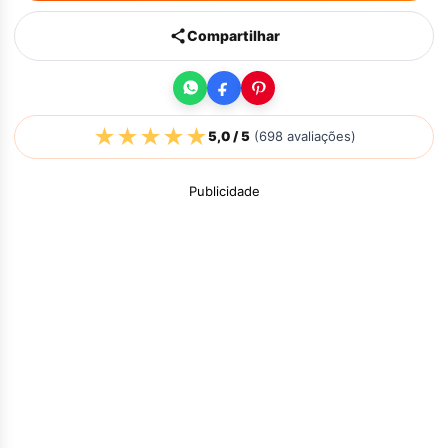
Compartilhar
★
★
★
★
★
5,0
/ 5
(
698
avaliações)
Publicidade