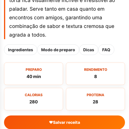
torta fica visualmente incrível e irresistível ao
paladar. Serve tanto em casa quanto em
encontros com amigos, garantindo uma
combinação de sabor e textura cremosa que
agrada a todos.
Ingredientes
Modo de preparo
Dicas
FAQ
PREPARO
RENDIMENTO
40 min
8
CALORIAS
PROTEINA
280
28
♥
Salvar receita