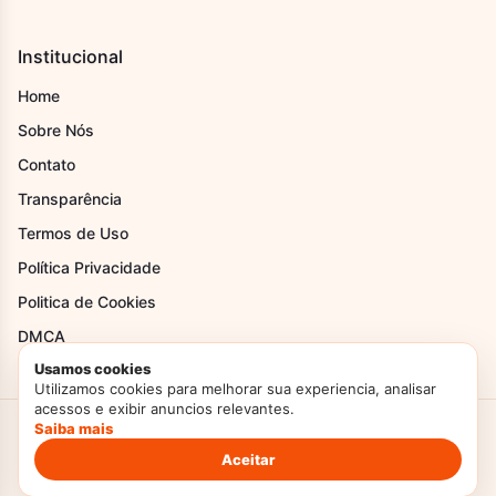
Institucional
Home
Sobre Nós
Contato
Transparência
Termos de Uso
Política Privacidade
Politica de Cookies
DMCA
Usamos cookies
Utilizamos cookies para melhorar sua experiencia, analisar
acessos e exibir anuncios relevantes.
Saiba mais
Criado com Amor
Doces Temperos
© 2026. Todos os direitos reservados.
Politica de Privacidade
Termos de Uso
Aceitar