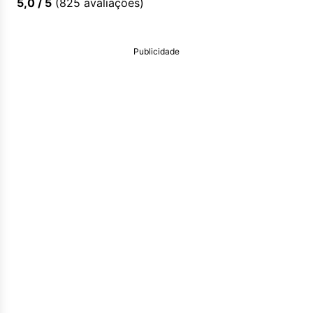
5,0
/ 5
(
825
avaliações)
Publicidade