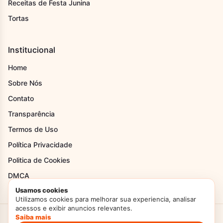
Receitas de Festa Junina
Tortas
Institucional
Home
Sobre Nós
Contato
Transparência
Termos de Uso
Política Privacidade
Politica de Cookies
DMCA
Usamos cookies
Utilizamos cookies para melhorar sua experiencia, analisar
acessos e exibir anuncios relevantes.
Saiba mais
Criado com Amor
Doces Temperos
© 2026. Todos os direitos reservados.