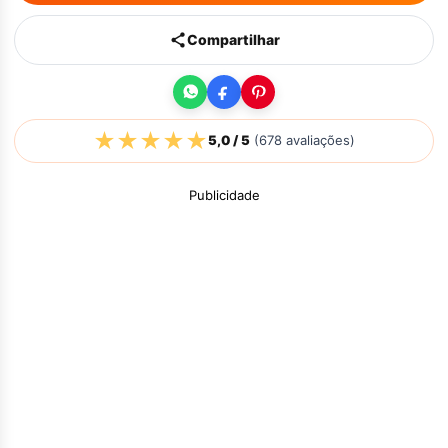
Compartilhar
★
★
★
★
★
5,0
/ 5
(
678
avaliações)
Publicidade