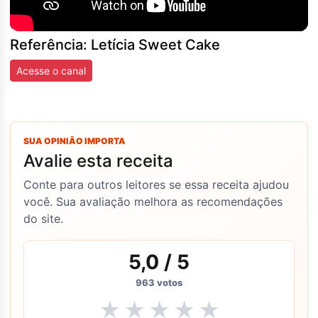
Referência: Letícia Sweet Cake
Acesse o canal
SUA OPINIÃO IMPORTA
Avalie esta receita
Conte para outros leitores se essa receita ajudou
você. Sua avaliação melhora as recomendações
do site.
5,0
/ 5
963
votos
★
★
★
★
★