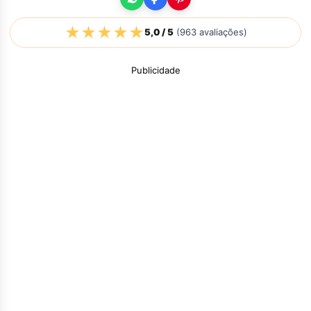
★
★
★
★
★
5,0
/ 5
(
963
avaliações)
Publicidade