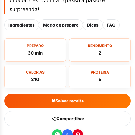
chocotones. Confira o passo a passo e
surpreenda!
Ingredientes
Modo de preparo
Dicas
FAQ
PREPARO
RENDIMENTO
30 min
2
CALORIAS
PROTEINA
310
5
♥
Salvar receita
Compartilhar