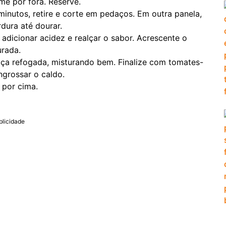
rme por fora. Reserve.
minutos, retire e corte em pedaços. Em outra panela,
rdura até dourar.
adicionar acidez e realçar o sabor. Acrescente o
urada.
uiça refogada, misturando bem. Finalize com tomates-
ngrossar o caldo.
 por cima.
blicidade