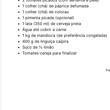
2 tomates picados (com semente e pele)
1 colher (chá) de páprica defumada
1 colher (chá) de colorau
1 pimenta picada (opcional)
1 lata (350 ml) de cerveja preta
Água até cobrir a carne
1 kg de mandioca (de preferência congelada)
400 g de linguiça caipira
Suco de ½ limão
Tomates-cereja para finalizar
Pu