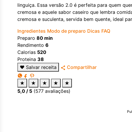
linguiça. Essa versão 2.0 é perfeita para quem q
cremosa e aquele sabor caseiro que lembra comida 
cremosa e suculenta, servida bem quente, ideal pa
Ingredientes
Modo de preparo
Dicas
FAQ
Preparo
80 min
Rendimento
6
Calorias
520
Proteina
38
♥
Salvar receita
Compartilhar
★
★
★
★
★
5,0
/ 5
(
577
avaliações)
Pu