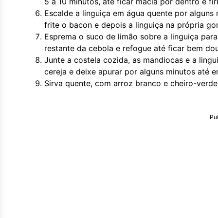
5 a 10 minutos, até ficar macia por dentro e fi
Escalde a linguiça em água quente por alguns 
frite o bacon e depois a linguiça na própria go
Esprema o suco de limão sobre a linguiça para 
restante da cebola e refogue até ficar bem do
Junte a costela cozida, as mandiocas e a ling
cereja e deixe apurar por alguns minutos até e
Sirva quente, com arroz branco e cheiro-verde
Pu