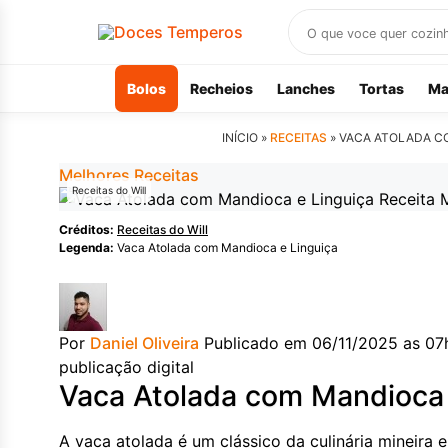
Buscar
receitas
Bolos
Recheios
Lanches
Tortas
Ma
INÍCIO »
RECEITAS
»
VACA ATOLADA CO
Melhores Receitas
Receitas do Will
Créditos:
Receitas do Will
Legenda:
Vaca Atolada com Mandioca e Linguiça
Por
Daniel Oliveira
Publicado em 06/11/2025 as 07
publicação digital
Vaca Atolada com Mandioca 
A vaca atolada é um clássico da culinária mineira e