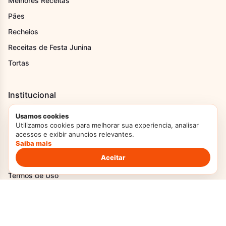
Melhores Receitas
Pães
Recheios
Receitas de Festa Junina
Tortas
Institucional
Home
Usamos cookies
Utilizamos cookies para melhorar sua experiencia, analisar
Sobre Nós
acessos e exibir anuncios relevantes.
Saiba mais
Contato
Aceitar
Transparência
Termos de Uso
Política Privacidade
Politica de Cookies
DMCA