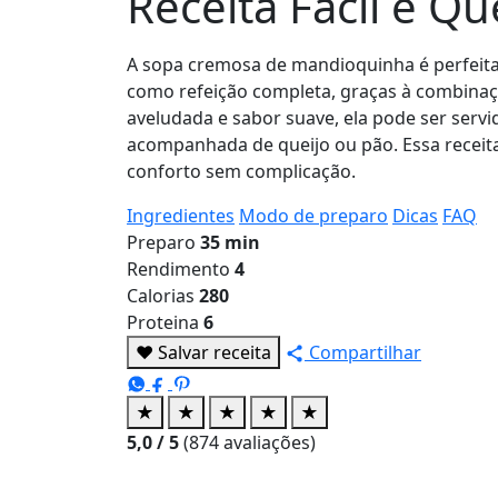
Receita Fácil e Q
A sopa cremosa de mandioquinha é perfeita
como refeição completa, graças à combinaç
aveludada e sabor suave, ela pode ser servi
acompanhada de queijo ou pão. Essa receita
conforto sem complicação.
Ingredientes
Modo de preparo
Dicas
FAQ
Preparo
35 min
Rendimento
4
Calorias
280
Proteina
6
♥
Salvar receita
Compartilhar
★
★
★
★
★
5,0
/ 5
(
874
avaliações)