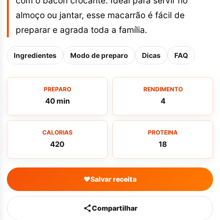
com o bacon crocante. Ideal para servir no
almoço ou jantar, esse macarrão é fácil de
preparar e agrada toda a família.
Ingredientes
Modo de preparo
Dicas
FAQ
PREPARO
RENDIMENTO
40 min
4
CALORIAS
PROTEINA
420
18
♥
Salvar receita
Compartilhar