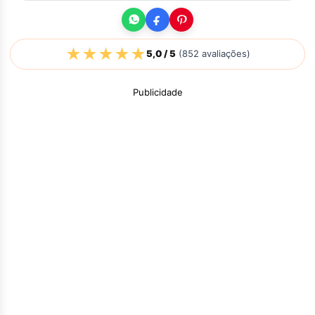
★
★
★
★
★
5,0
/ 5
(
852
avaliações)
Publicidade