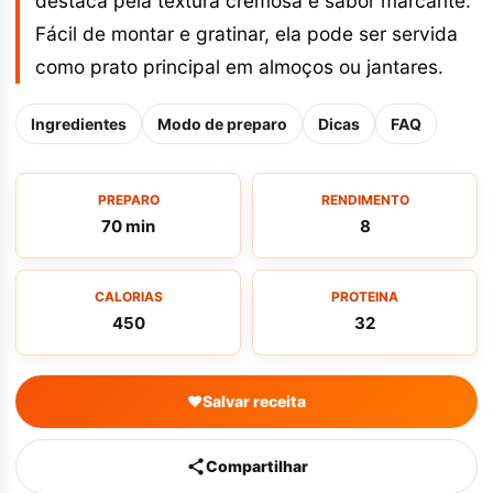
destaca pela textura cremosa e sabor marcante.
Fácil de montar e gratinar, ela pode ser servida
como prato principal em almoços ou jantares.
Ingredientes
Modo de preparo
Dicas
FAQ
PREPARO
RENDIMENTO
70 min
8
CALORIAS
PROTEINA
450
32
♥
Salvar receita
Compartilhar