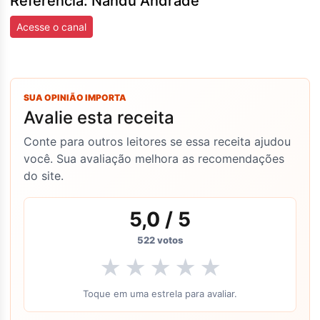
Referência: Nandu Andrade
Acesse o canal
SUA OPINIÃO IMPORTA
Avalie esta receita
Conte para outros leitores se essa receita ajudou
você. Sua avaliação melhora as recomendações
do site.
5,0
/ 5
522
votos
★
★
★
★
★
Toque em uma estrela para avaliar.