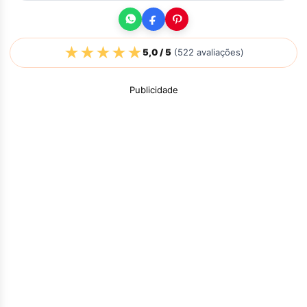
★
★
★
★
★
5,0
/ 5
(
522
avaliações)
Publicidade