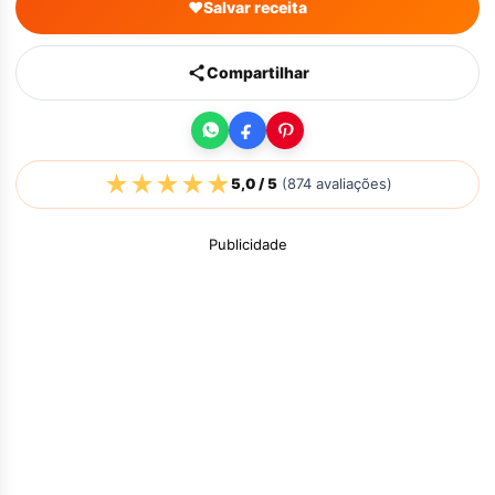
♥
Salvar receita
Compartilhar
★
★
★
★
★
5,0
/ 5
(
874
avaliações)
Publicidade