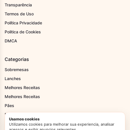
Transparência
Termos de Uso
Política Privacidade
Politica de Cookies
DMCA
Categorias
Sobremesas
Lanches
Melhores Receitas
Melhores Receitas
Pães
Recheios
Usamos cookies
Receitas de Festa Junina
Utilizamos cookies para melhorar sua experiencia, analisar
acessos e exibir anuncios relevantes.