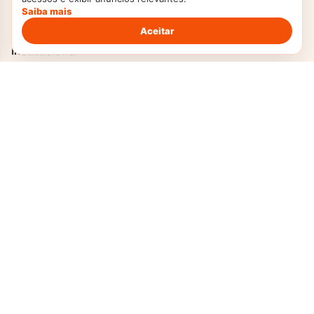
Tortas
Saiba mais
Aceitar
Institucional
Home
Sobre Nós
Contato
Transparência
Termos de Uso
Política Privacidade
Politica de Cookies
DMCA
Criado com Amor
Doces Temperos
© 2026. Todos os direitos reservados.
Politica de Privacidade
Termos de Uso