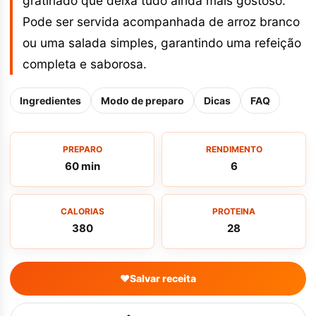
gratinado que deixa tudo ainda mais gostoso.
Pode ser servida acompanhada de arroz branco
ou uma salada simples, garantindo uma refeição
completa e saborosa.
Ingredientes
Modo de preparo
Dicas
FAQ
PREPARO
RENDIMENTO
60 min
6
CALORIAS
PROTEINA
380
28
♥
Salvar receita