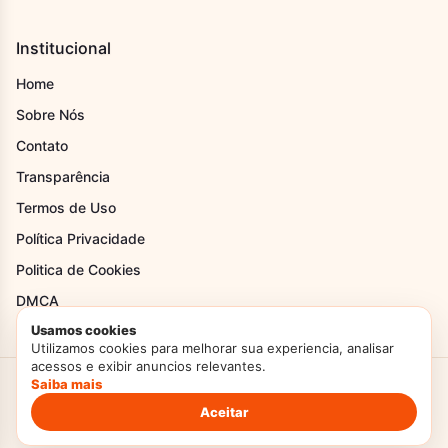
Institucional
Home
Sobre Nós
Contato
Transparência
Termos de Uso
Política Privacidade
Politica de Cookies
DMCA
Usamos cookies
Utilizamos cookies para melhorar sua experiencia, analisar
acessos e exibir anuncios relevantes.
Saiba mais
Criado com Amor
Doces Temperos
© 2026. Todos os direitos reservados.
Politica de Privacidade
Termos de Uso
Aceitar