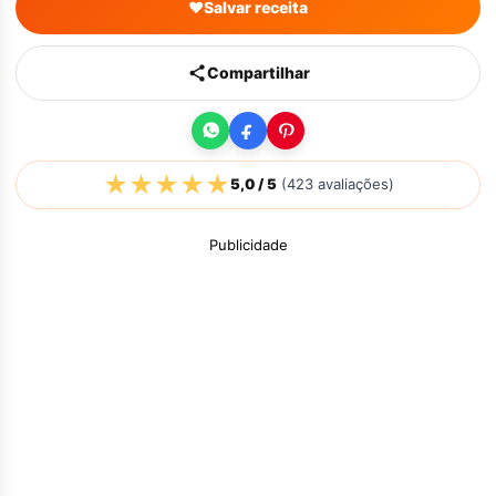
♥
Salvar receita
Compartilhar
★
★
★
★
★
5,0
/ 5
(
423
avaliações)
Publicidade