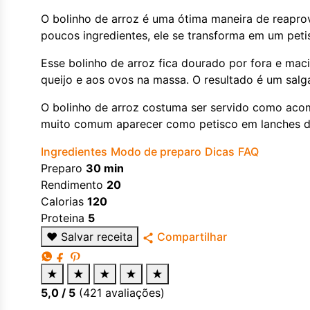
O bolinho de arroz é uma ótima maneira de reaprov
poucos ingredientes, ele se transforma em um pet
Esse bolinho de arroz fica dourado por fora e ma
queijo e aos ovos na massa. O resultado é um salg
O bolinho de arroz costuma ser servido como ac
muito comum aparecer como petisco em lanches da 
Ingredientes
Modo de preparo
Dicas
FAQ
Preparo
30 min
Rendimento
20
Calorias
120
Proteina
5
♥
Salvar receita
Compartilhar
★
★
★
★
★
5,0
/ 5
(
421
avaliações)