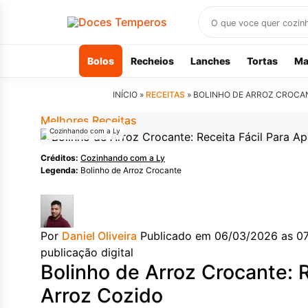
Buscar
receitas
Bolos
Recheios
Lanches
Tortas
Ma
INÍCIO »
RECEITAS
»
BOLINHO DE ARROZ CROCAN
Melhores Receitas
Cozinhando com a Ly
Créditos:
Cozinhando com a Ly
Legenda:
Bolinho de Arroz Crocante
Por
Daniel Oliveira
Publicado em 06/03/2026 as 0
publicação digital
Bolinho de Arroz Crocante: R
Arroz Cozido