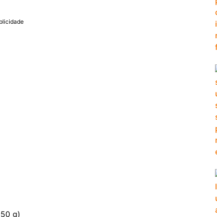
blicidade
350 g)